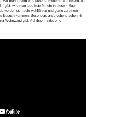
t. Hat man zudem eine schöne, moderne Wohnwand, die
ff gibt, wird man jede freie Minute in diesem Raum
nde werden sich sehr wohlfühlen und gerne zu einem
e zu Besuch kommen. Besonders ansprechend sehen Hi-
zur Wohnwand gibt. Auf ihnen findet eine