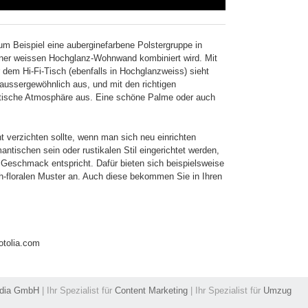
m Beispiel eine auberginefarbene Polstergruppe in
einer weissen Hochglanz-Wohnwand kombiniert wird. Mit
dem Hi-Fi-Tisch (ebenfalls in Hochglanzweiss) sieht
aussergewöhnlich aus, und mit den richtigen
astische Atmosphäre aus. Eine schöne Palme oder auch
t verzichten sollte, wenn man sich neu einrichten
ntischen sein oder rustikalen Stil eingerichtet werden,
Geschmack entspricht. Dafür bieten sich beispielsweise
h-floralen Muster an. Auch diese bekommen Sie in Ihren
otolia.com
edia GmbH
| Ihr Spezialist für
Content Marketing
| Ihr Spezialist für
Umzug