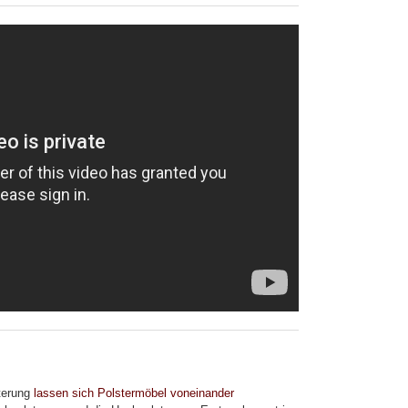
terung
lassen sich Polstermöbel voneinander