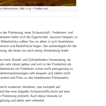
es Wohnzimmer. (Bild: © xy – Fotolia.com)
ten der Polsterung, etwa Schaumstoff-, Federkern- und
arianten teilen sich die Eigenschaft, äusserst bequem zu
Möbelstücks sollten Sie vor allem in sich hineinhören
enzen und Bedürfnisse liegen. Die aufwendigste Art der
erung, die heute nur noch wenig Verwendung findet.
en meist Bonell- und Zylinderfedern Verwendung, da
als sehr robust gelten und sich in der Produktion als
öbelstücke mit Federkern schon recht preisgünstig zu
Federkernpolsterungen sehr bequem und zählen nicht
omfort und Preis zu den beliebtesten Polsterarten.
 recht modernes Verfahren, das komplett auf
wird hier eine doppelte Schaumstoffschicht auf eine
 Polsterung entsteht. Auch diese Variante ist
ünstig und daher weit verbreitet.